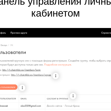
анель управления личн
кабинетом