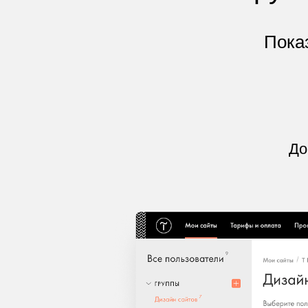
Пока
До