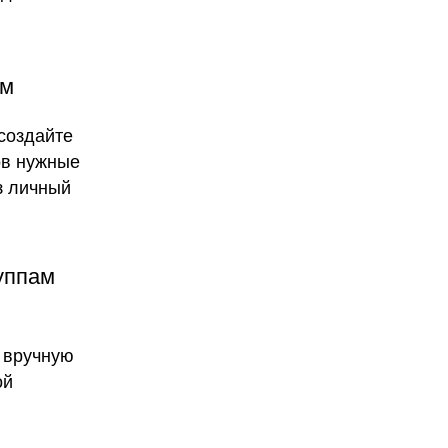
ым
создайте
ов нужные
з личный
руппам
 вручную
ой