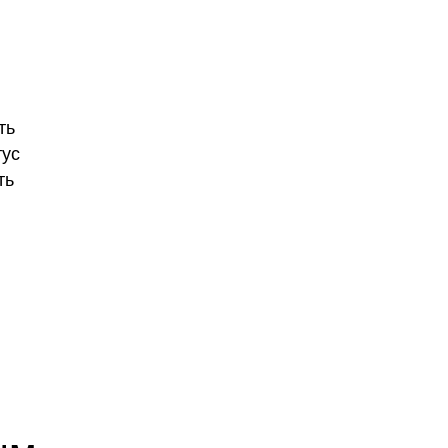
ть
тус
ть