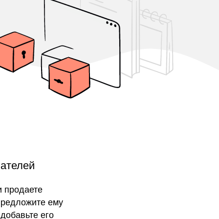
вателей
и продаете
 предложите ему
 добавьте его