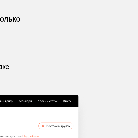
олько
дке