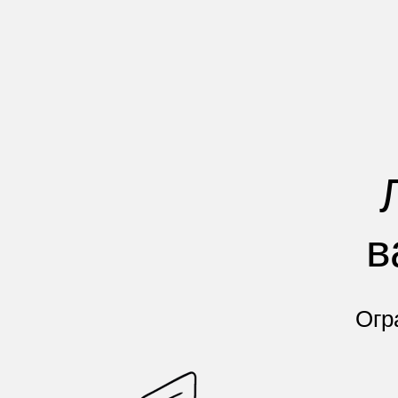
в
Огр