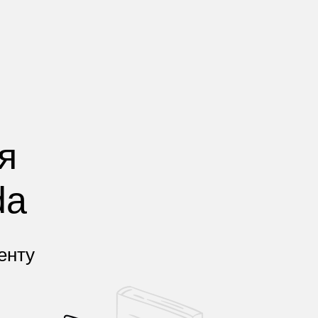
я
da
енту